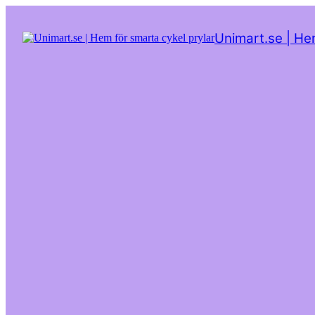
Hoppa
till
Unimart.se | He
innehåll