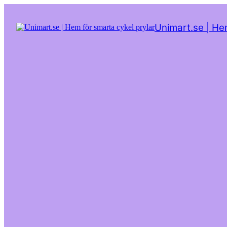
Hoppa
till
Unimart.se | He
innehåll