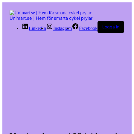
Hoppa
till
innehåll
Unimart.se | Hem för smarta cykel prylar
Logga in
LinkedIn
Instagram
Facebook