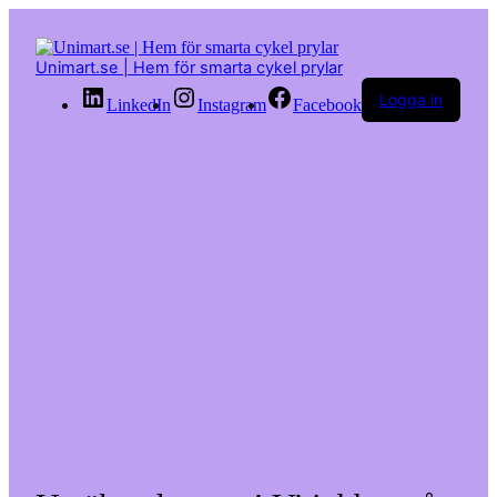
Hoppa
till
innehåll
Unimart.se | Hem för smarta cykel prylar
Logga in
LinkedIn
Instagram
Facebook