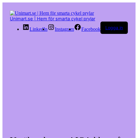
Hoppa
till
innehåll
Unimart.se | Hem för smarta cykel prylar
Logga in
LinkedIn
Instagram
Facebook