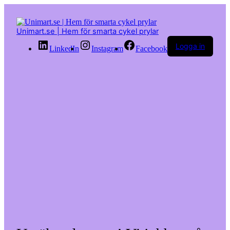
Hoppa
till
innehåll
Unimart.se | Hem för smarta cykel prylar
Logga in
LinkedIn
Instagram
Facebook