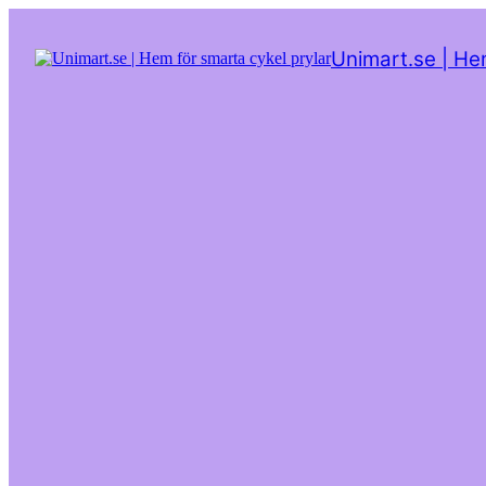
Hoppa
till
Unimart.se | He
innehåll