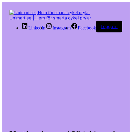
Hoppa
till
innehåll
Unimart.se | Hem för smarta cykel prylar
Logga in
LinkedIn
Instagram
Facebook