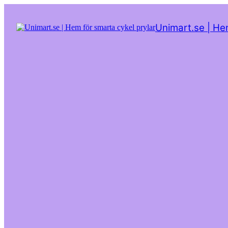
Hoppa
till
Unimart.se | He
innehåll