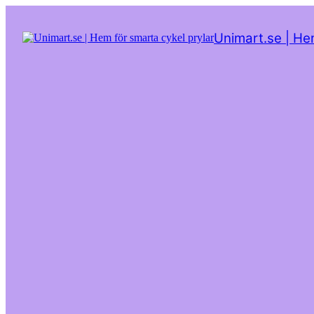
Hoppa
till
Unimart.se | He
innehåll