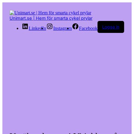
Hoppa
till
innehåll
Unimart.se | Hem för smarta cykel prylar
Logga in
LinkedIn
Instagram
Facebook