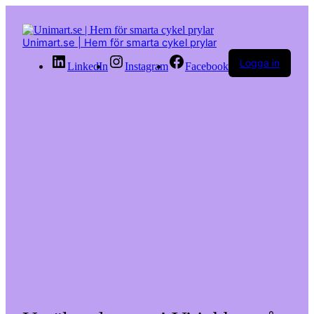
Hoppa
till
innehåll
Unimart.se | Hem för smarta cykel prylar
Logga in
LinkedIn
Instagram
Facebook